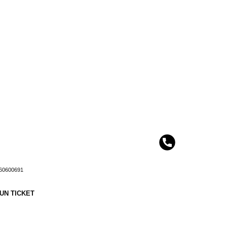
2460600691
 UN TICKET