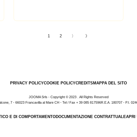
1
2
〉
》
PRIVACY POLICY
COOKIE POLICY
CREDITS
MAPPA DEL SITO
JOOMA Srls - Copyright © 2023 . All Rights Reserved
lcone, 7 - 66023 Francavilla al Mare CH - Tel / Fax + 39 085 817596R.E.A. 180707 - P.I. 0
TICO E DI COMPORTAMENTO
DOCUMENTAZIONE CONTRATTUALE
APRI